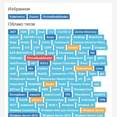
Избранное
Kubernetes
Docker
FictionBookReader
Облако тегов
.NET
1809
3D
6to4
7.3
7.4.5161.0
Active Directory
apache
ASP.NET Core
Azure
azure ad
bindings
BrainFuck
Bugs
Builds
C#
Calico
ContainerD
Content-Security-Policy
controls
CSI
CSP
CSRF
Delphi
Docker
dotnet
Dropbox
EAP-MSCHAPv2
ebook
epub
Exceptions
Faults
fb2
FBReader
FictionBookReader
flash
forwardauth
Free
gMSA
HostProcess
IIS7
IKEv2
Ingress Controller
IPsec
ipsec.conf
ipv6
join
k8s
Kanban
Katana
kerio
Kubernetes
Linux
mobi
modp2048
MySQL
nanoserver-1709
Night
Owin
pcl
Persistence Volume
Persistence Volume Claim
pfx
pki
Powershell
RabbitMQ
reader
Redis
Reverse Proxy
root
SDCard
Silverlihgt
SMB
sqlite
SSH
StorageClass
StrongSwan
swanctl
swanctl.conf
TFS
Timesheets
tinyMCE
TLS
Traefik
Ubuntu
UniversalApp
Update
UrlEncode
VPN
WCF
webpack4
Win8
Win8.1
Windows
Windows 10
Windows Containers
Windows Hello для бизнеса
Windows Server
Windows Server 2016
Windows Server 2019
Windows Server Core