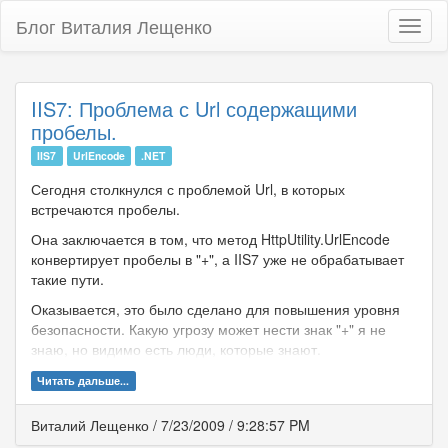
Блог Виталия Лещенко
Toggl
naviga
IIS7: Проблема с Url содержащими
пробелы.
IIS7
UrlEncode
.NET
Сегодня столкнулся с проблемой Url, в которых
встречаются пробелы.
Она заключается в том, что метод HttpUtility.UrlEncode
конвертирует пробелы в "+", а IIS7 уже не обрабатывает
такие пути.
Оказывается, это было сделано для повышения уровня
безопасности. Какую угрозу может нести знак "+" я не
знаю, но видимо есть люди, которые знают.
Читать дальше...
Виталий Лещенко
/
7/23/2009
/
9:28:57 PM