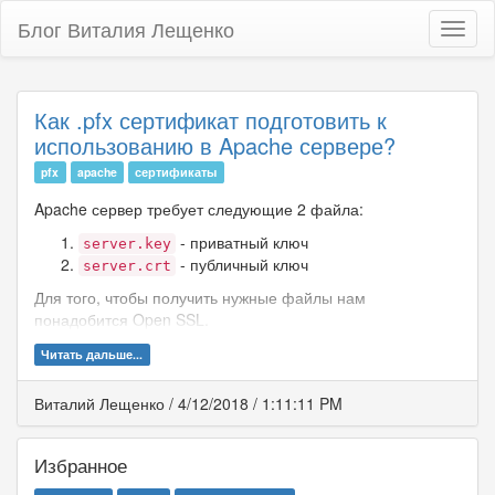
Блог Виталия Лещенко
Toggl
naviga
Как .pfx сертификат подготовить к
использованию в Apache сервере?
pfx
apache
сертификаты
Apache сервер требует следующие 2 файла:
- приватный ключ
server.key
- публичный ключ
server.crt
Для того, чтобы получить нужные файлы нам
понадобится Open SSL.
Читать дальше...
Виталий Лещенко
/
4/12/2018
/
1:11:11 PM
Избранное