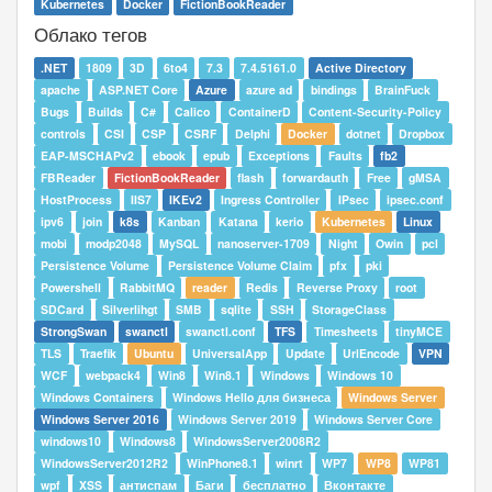
Kubernetes
Docker
FictionBookReader
Облако тегов
.NET
1809
3D
6to4
7.3
7.4.5161.0
Active Directory
apache
ASP.NET Core
Azure
azure ad
bindings
BrainFuck
Bugs
Builds
C#
Calico
ContainerD
Content-Security-Policy
controls
CSI
CSP
CSRF
Delphi
Docker
dotnet
Dropbox
EAP-MSCHAPv2
ebook
epub
Exceptions
Faults
fb2
FBReader
FictionBookReader
flash
forwardauth
Free
gMSA
HostProcess
IIS7
IKEv2
Ingress Controller
IPsec
ipsec.conf
ipv6
join
k8s
Kanban
Katana
kerio
Kubernetes
Linux
mobi
modp2048
MySQL
nanoserver-1709
Night
Owin
pcl
Persistence Volume
Persistence Volume Claim
pfx
pki
Powershell
RabbitMQ
reader
Redis
Reverse Proxy
root
SDCard
Silverlihgt
SMB
sqlite
SSH
StorageClass
StrongSwan
swanctl
swanctl.conf
TFS
Timesheets
tinyMCE
TLS
Traefik
Ubuntu
UniversalApp
Update
UrlEncode
VPN
WCF
webpack4
Win8
Win8.1
Windows
Windows 10
Windows Containers
Windows Hello для бизнеса
Windows Server
Windows Server 2016
Windows Server 2019
Windows Server Core
windows10
Windows8
WindowsServer2008R2
WindowsServer2012R2
WinPhone8.1
winrt
WP7
WP8
WP81
wpf
XSS
антиспам
Баги
бесплатно
Вконтакте