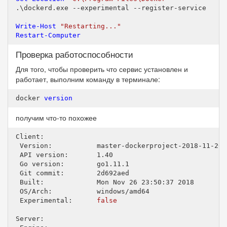
.\dockerd.exe --experimental --register-service

Write-Host
"Restarting..."
Restart-Computer
Проверка работоспособности
Для того, чтобы проверить что сервис установлен и
работает, выполним команду в терминале:
docker 
version
получим что-то похожее
Client:

 Version:           master-dockerproject
-2018
-11
-26
 API version:       
1.40
 Go version:        go1
.11
.1
 Git commit:        
2
d692aed

 Built:             Mon Nov 
26
23
:
50
:
37
2018
 OS/Arch:           windows/amd64

 Experimental:      
false
Server:
