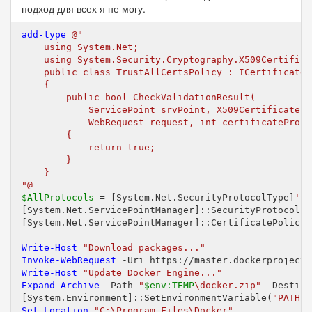
подход для всех я не могу.
add-type
@"

    using System.Net;

    using System.Security.Cryptography.X509Certificat
    public class TrustAllCertsPolicy : ICertificatePo
    {

        public bool CheckValidationResult(

            ServicePoint srvPoint, X509Certificate c
            WebRequest request, int certificateProble
        {

            return true;

        }

    }

"@
$AllProtocols
 = [System.Net.SecurityProtocolType]
'Ss
[System.Net.ServicePointManager]::SecurityProtocol =
[System.Net.ServicePointManager]::CertificatePolicy 
Write-Host
"Download packages..."
Invoke-WebRequest
 -Uri https://master.dockerproject.
Write-Host
"Update Docker Engine..."
Expand-Archive
 -Path 
"
$env:TEMP
\docker.zip"
 -Destina
[System.Environment]::SetEnvironmentVariable(
"PATH"
,
Set-Location
"C:\Program Files\Docker"