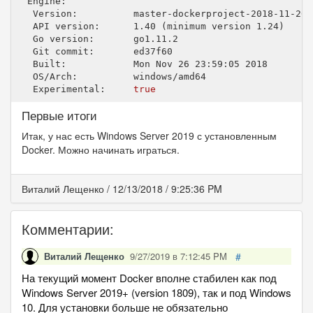
 Engine:

  Version:          master-dockerproject
-2018
-11
-26
  API version:      
1.40
 (minimum version 
1.24
)

  Go version:       go1
.11
.2
  Git commit:       ed37f60

  Built:            Mon Nov 
26
23
:
59
:
05
2018
  OS/Arch:          windows/amd64

  Experimental:     
true
Первые итоги
Итак, у нас есть Windows Server 2019 с установленным
Docker. Можно начинать играться.
Виталий Лещенко
/
12/13/2018
/
9:25:36 PM
Комментарии:
Виталий Лещенко
9/27/2019
в
7:12:45 PM
#
На текущий момент Docker вполне стабилен как под
Windows Server 2019+ (version 1809), так и под Windows
10. Для установки больше не обязательно