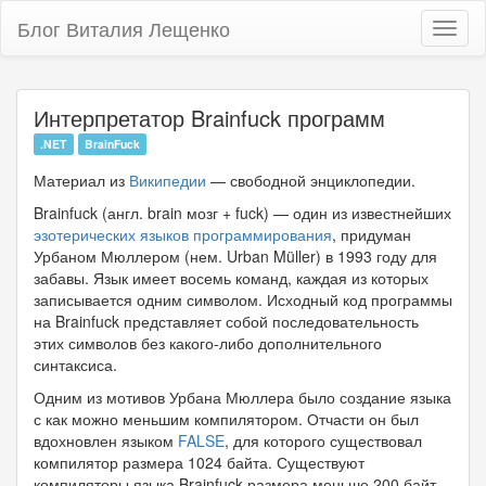
Блог Виталия Лещенко
Toggl
naviga
Интерпретатор Brainfuck программ
.NET
BrainFuck
Материал из
Википедии
— свободной энциклопедии.
Brainfuck (англ. brain мозг + fuck) — один из известнейших
эзотерических языков программирования
, придуман
Урбаном Мюллером (нем. Urban Müller) в 1993 году для
забавы. Язык имеет восемь команд, каждая из которых
записывается одним символом. Исходный код программы
на Brainfuck представляет собой последовательность
этих символов без какого-либо дополнительного
синтаксиса.
Одним из мотивов Урбана Мюллера было создание языка
с как можно меньшим компилятором. Отчасти он был
вдохновлен языком
FALSE
, для которого существовал
компилятор размера 1024 байта. Существуют
компиляторы языка Brainfuck размера меньше 200 байт.