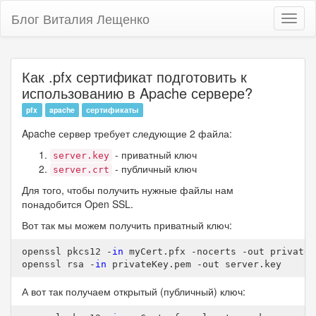
Блог Виталия Лещенко
Toggl
naviga
Как .pfx сертификат подготовить к
использованию в Apache сервере?
pfx
apache
сертификаты
Apache сервер требует следующие 2 файла:
- приватный ключ
server.key
- публичный ключ
server.crt
Для того, чтобы получить нужные файлы нам
понадобится Open SSL.
Вот так мы можем получить приватный ключ:
openssl pkcs12 -
in
 myCert
.pfx
 -nocerts -out privateK
openssl rsa -
in
 privateKey
.pem
 -out server
.key
А вот так получаем открытый (публичный) ключ: