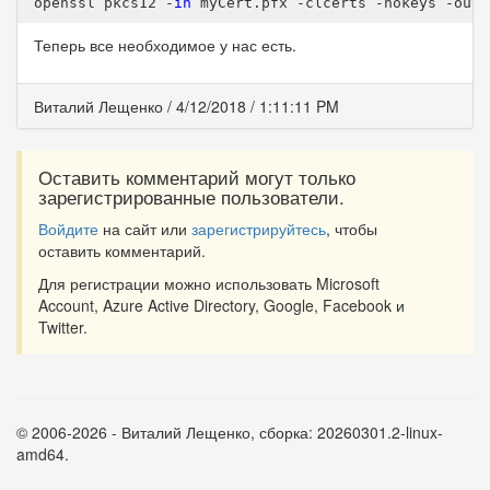
openssl pkcs12 -
in
 myCert
.pfx
 -clcerts -nokeys -out 
Теперь все необходимое у нас есть.
Виталий Лещенко
/
4/12/2018
/
1:11:11 PM
Оставить комментарий могут только
зарегистрированные пользователи.
Войдите
на сайт или
зарегистрируйтесь
, чтобы
оставить комментарий.
Для регистрации можно использовать Microsoft
Account, Azure Active Directory, Google, Facebook и
Twitter.
©
2006-2026
-
Виталий Лещенко
, сборка:
20260301.2-linux-
amd64
.