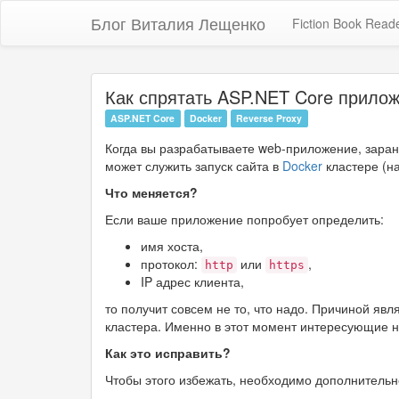
Блог Виталия Лещенко
Fiction Book Read
Как спрятать ASP.NET Core прилож
ASP.NET Core
Docker
Reverse Proxy
Когда вы разрабатываете web-приложение, заран
может служить запуск сайта в
Docker
кластере (н
Что меняется?
Если ваше приложение попробует определить:
имя хоста,
протокол:
или
,
http
https
IP адрес клиента,
то получит совсем не то, что надо. Причиной явл
кластера. Именно в этот момент интересующие 
Как это исправить?
Чтобы этого избежать, необходимо дополнительн