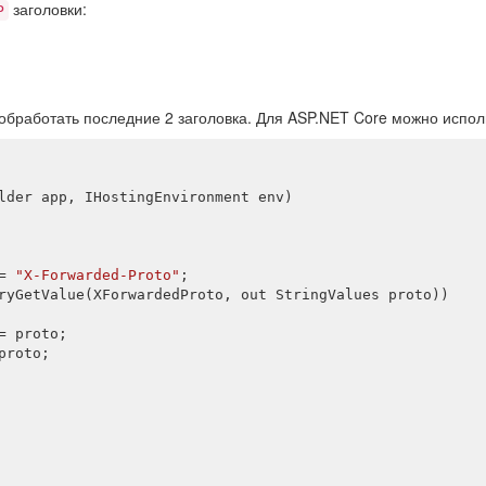
заголовки:
P
обработать последние 2 заголовка. Для ASP.NET Core можно испол
lder 
app
, IHostingEnvironment 
env
)
= 
"X-Forwarded-Proto"
;

ryGetValue(XForwardedProto, 
out
 StringValues 
proto
)
)

 proto;

roto;
