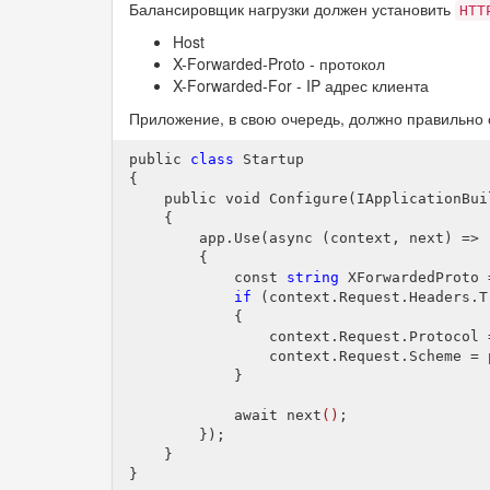
Балансировщик нагрузки должен установить
HTT
Host
X-Forwarded-Proto - протокол
X-Forwarded-For - IP адрес клиента
Приложение, в свою очередь, должно правильно 
public 
class
 Startup

{

    public void 
Configure(IApplicationBui
    {

        app.
Use(
async
 (
context
, 
next
)
 =>

        {

            const 
string
 XForwardedProto 
if
 (context.Request.Headers.
T
            {

                context.Request.Protocol =
                context.Request.Scheme = p
            }

            await next
()
;

        });

    }
