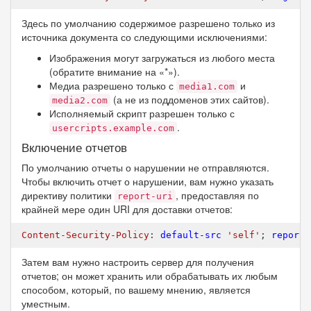
Здесь по умолчанию содержимое разрешено только из
источника документа со следующими исключениями:
Изображения могут загружаться из любого места
(обратите внимание на «*»).
Медиа разрешено только с
и
media1.com
(а не из поддоменов этих сайтов).
media2.com
Исполняемый скрипт разрешен только с
.
usercripts.example.com
Включение отчетов
По умолчанию отчеты о нарушении не отправляются.
Чтобы включить отчет о нарушении, вам нужно указать
директиву политики
, предоставляя по
report-uri
крайней мере один URI для доставки отчетов:
Content-Security-Policy
: 
default-src
'self'
; 
report-
Затем вам нужно настроить сервер для получения
отчетов; он может хранить или обрабатывать их любым
способом, который, по вашему мнению, является
уместным.