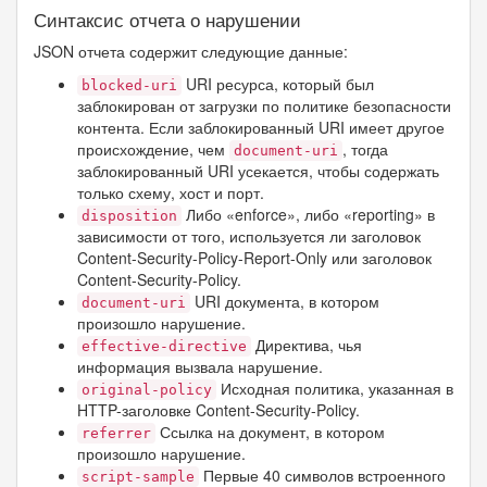
Синтаксис отчета о нарушении
JSON отчета содержит следующие данные:
URI ресурса, который был
blocked-uri
заблокирован от загрузки по политике безопасности
контента. Если заблокированный URI имеет другое
происхождение, чем
, тогда
document-uri
заблокированный URI усекается, чтобы содержать
только схему, хост и порт.
Либо «enforce», либо «reporting» в
disposition
зависимости от того, используется ли заголовок
Content-Security-Policy-Report-Only или заголовок
Content-Security-Policy.
URI документа, в котором
document-uri
произошло нарушение.
Директива, чья
effective-directive
информация вызвала нарушение.
Исходная политика, указанная в
original-policy
HTTP-заголовке Content-Security-Policy.
Ссылка на документ, в котором
referrer
произошло нарушение.
Первые 40 символов встроенного
script-sample