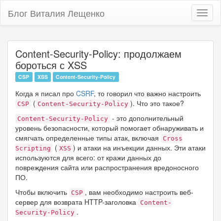
Блог Виталия Лещенко
Toggl
naviga
Content-Security-Policy: продолжаем
бороться с XSS
CSP
XSS
Content-Security-Policy
Когда я писал про
CSRF
, то говорил что важно настроить
(
). Что это такое?
CSP
Content-Security-Policy
- это дополнительный
Content-Security-Policy
уровень безопасности, который помогает обнаруживать и
смягчать определенные типы атак, включая
Cross
(
) и атаки на инъекции данных. Эти атаки
Scripting
XSS
используются для всего: от кражи данных до
повреждения сайта или распространения вредоносного
ПО.
Чтобы включить
, вам необходимо настроить веб-
CSP
сервер для возврата HTTP-заголовка
Content-
.
Security-Policy