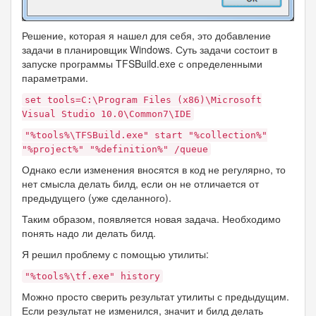
Решение, которая я нашел для себя, это добавление
задачи в планировщик Windows. Суть задачи состоит в
запуске программы TFSBuild.exe с определенными
параметрами.
set tools=C:\Program Files (x86)\Microsoft
Visual Studio 10.0\Common7\IDE
"%tools%\TFSBuild.exe" start "%collection%"
"%project%" "%definition%" /queue
Однако если изменения вносятся в код не регулярно, то
нет смысла делать билд, если он не отличается от
предыдущего (уже сделанного).
Таким образом, появляется новая задача. Необходимо
понять надо ли делать билд.
Я решил проблему с помощью утилиты:
"%tools%\tf.exe" history
Можно просто сверить результат утилиты с предыдущим.
Если результат не изменился, значит и билд делать