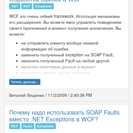
.NET
WCF
Exceptions
WCF это очень гибкий framework. Используя механизмы
его расширения, Вы можете явно управлять поведением
своего приложения в момент получения исключения. Вы
можете:
не отправлять клиенту вообще никакой
информации об ошибке;
заменить полученный exception на SOAP Fault;
заменить полученный Fault на любой другой;
записать некоторые данные в журнал;
выполнить любые другие действия.
Читать дальше...
Виталий Лещенко
/
11/2/2009
/
2:40:36 PM
Почему надо использовать SOAP Faults
вместо .NET Exceptions в WCF?
WCF
Faults
Exceptions