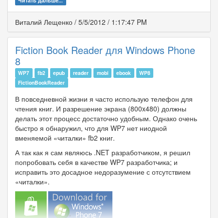
Читать дальше...
Виталий Лещенко
/
5/5/2012
/
1:17:47 PM
Fiction Book Reader для Windows Phone
8
WP7
fb2
epub
reader
mobi
ebook
WP8
FictionBookReader
В повседневной жизни я часто использую телефон для
чтения книг. И разрешение экрана (800x480) должны
делать этот процесс достаточно удобным. Однако очень
быстро я обнаружил, что для WP7 нет ниодной
вменяемой «читалки» fb2 книг.
А так как я сам являюсь .NET разработчиком, я решил
попробовать себя в качестве WP7 разработчика; и
исправить это досадное недоразумение с отсутствием
«читалки».