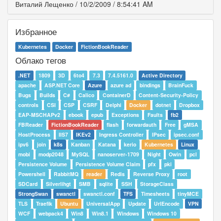
Виталий Лещенко
/
10/2/2009
/
8:54:41 AM
Избранное
Kubernetes
Docker
FictionBookReader
Облако тегов
.NET
1809
3D
6to4
7.3
7.4.5161.0
Active Directory
apache
ASP.NET Core
Azure
azure ad
bindings
BrainFuck
Bugs
Builds
C#
Calico
ContainerD
Content-Security-Policy
controls
CSI
CSP
CSRF
Delphi
Docker
dotnet
Dropbox
EAP-MSCHAPv2
ebook
epub
Exceptions
Faults
fb2
FBReader
FictionBookReader
flash
forwardauth
Free
gMSA
HostProcess
IIS7
IKEv2
Ingress Controller
IPsec
ipsec.conf
ipv6
join
k8s
Kanban
Katana
kerio
Kubernetes
Linux
mobi
modp2048
MySQL
nanoserver-1709
Night
Owin
pcl
Persistence Volume
Persistence Volume Claim
pfx
pki
Powershell
RabbitMQ
reader
Redis
Reverse Proxy
root
SDCard
Silverlihgt
SMB
sqlite
SSH
StorageClass
StrongSwan
swanctl
swanctl.conf
TFS
Timesheets
tinyMCE
TLS
Traefik
Ubuntu
UniversalApp
Update
UrlEncode
VPN
WCF
webpack4
Win8
Win8.1
Windows
Windows 10