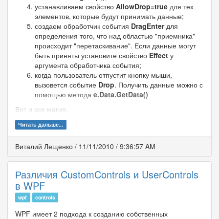
устанавливаем свойство
AllowDrop=true
для тех
элементов, которые будут принимать данные;
создаем обработчик события
DragEnter
для
определения того, что над областью "приемника"
происходит "перетаскивание". Если данные могут
быть приняты установите свойство
Effect
у
аргумента обработчика события;
когда пользователь отпустит кнопку мыши,
вызовется событие
Drop
. Получить данные можно с
помощью метода
e.Data.GetData()
Вот и вся магия.
Читать дальше...
Виталий Лещенко
/
11/11/2010
/
9:36:57 AM
Различия CustomControls и UserControls
в WPF
wpf
controls
WPF имеет 2 подхода к созданию собственных