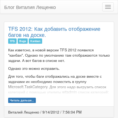
Блог Виталия Лещенко
Toggl
naviga
TFS 2012: Как добавить отображение
багов на доске.
TFS
Bugs
Kanban
Как изветсно, в новой версии TFS 2012 появился
"канбан". Однако по умолчанию там отображаются только
задачи. А вот багов в списке нет.
Однако это можно исправить.
Для того, чтобы баги отображались на доске вместе с
задачами их необходимо поместить в группу
Microsoft.TaskCategory. Для этого надо выгрузить список
категорий с помощью утилиты witadmin список категорий:
Читать дальше...
Виталий Лещенко
/
9/14/2012
/
7:56:04 PM