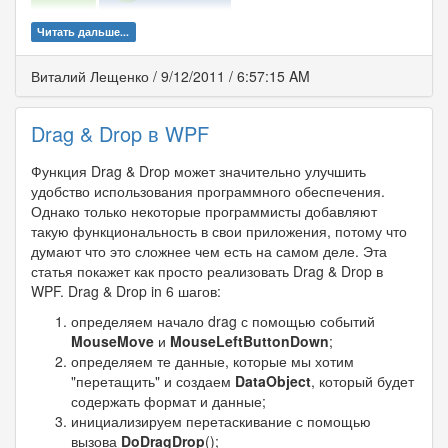
Читать дальше...
Виталий Лещенко
/
9/12/2011
/
6:57:15 AM
Drag & Drop в WPF
Функция Drag & Drop может значительно улучшить
удобство использования программного обеспечения.
Однако только некоторые программисты добавляют
такую функциональность в свои приложения, потому что
думают что это сложнее чем есть на самом деле. Эта
статья покажет как просто реализовать Drag & Drop в
WPF. Drag & Drop in 6 шагов:
определяем начало drag с помощью событий
MouseMove
и
MouseLeftButtonDown
;
определяем те данные, которые мы хотим
"перетащить" и создаем
DataObject
, который будет
содержать формат и данные;
инициализируем перетаскивание с помощью
вызова
DoDragDrop
();